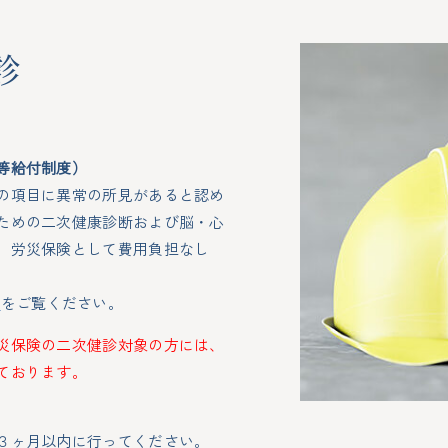
企業健診のご担当者様
診
オプション検査
健診（定期・雇入時）
ストレスチェック
渡航時健康診断
企業担当者様向け仮申込み
等給付制度）
ドック
の項目に異常の所見があると認め
採用情報
科検診
ための二次健康診断および脳・心
、労災保険として費用負担なし
保健指導
採用エントリーフォーム
検診（精密検査）
P
をご覧ください。
お問い合わせ
約から健診当日までの流れ
災保険の二次健診対象の方には、
情報管理アプリ
ております。
ィズウェルネス」
ション検査
３ヶ月以内に行ってください。