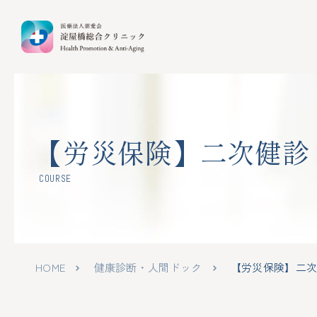
消
が
企
施
【労災保険】二次健診
外来診療
健康診断・人間ドック
企業健診のご担当者様へ
クリニック案内
HOME
循
海
企
感
COURSE
呼
レ
外来診療
一覧
一覧
特
消化器内科／内視鏡内科
循環器内科
受
HOME
健康診断・人間ドック
【労災保険】二次
一般内科
脂質代謝・糖尿病
健
美容皮膚科
初診・再診の方へ
「