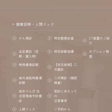
健康診断・人間ドック
CT装置のご紹
がん検診
特定健康診査
介
法定健診（定
オプション検
特定保健指導
期・雇入時）
査
【労災保険】二
特殊健康診断
次健診
海外渡航時健康
二次検診（精密
診断
検査）
協会けんぽ 生
受診にあたって
活習慣病予防健
の
診
注意事項
ご予約から
人間ドック