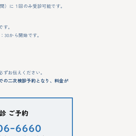
日の間）に１回のみ受診可能です。
です。
06-6226-0660
0：30から開始です。
来診療
健診予約 / 結
（代表）
Web予約
必ずお伝えください。
での二次検診予約となり、料金が