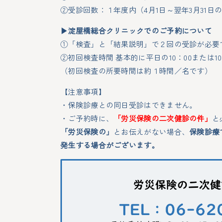
②受診回数：１年度内（4月1日～翌年3月31
▶淀屋橋総合クリニックでのご予約について
①「検査」と「結果説明」で２回の受診が必要
②初回検査時間 基本的に平日の10：00または1
外
受付時間 ： 8:00～18:30
（初回検査の所要時間は約１時間／名です）
休診日：日・祝日
【注意事項】
各外来診療スケジュール
・保険診療との同日受診はできません。
・ご予約時に、
「労災保険の二次健診の件」
と
「労災保険の」
とお伝えがない場合、
保険診療
発生する場合がございます。