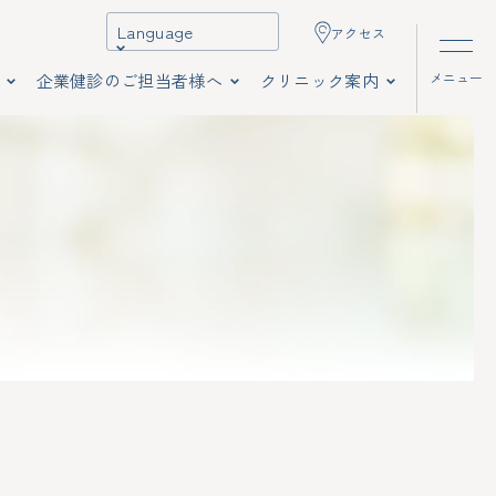
Language
アクセス
メニュー
企業健診のご担当者様へ
クリニック案内
美容皮膚科
特殊健康診断
企業担当者様向け仮申込み
お知らせ
内科
防健診
初診・再診の方へ
人間ドック
よくあるご質問
特定健康診査
二次検診（精密検査）
アクセス・営業時間
流れ
受診後のフォロー
お知らせ
よくあるご質問