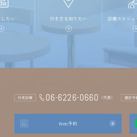
をしたい
行き方を知りたい
診療スケジュ
06-6226-0660
（代表）
外来診療
健診予
Web予約