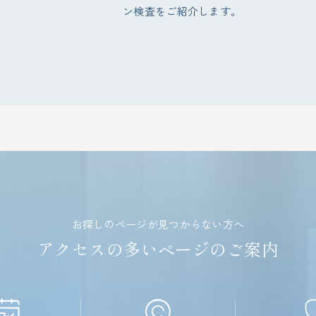
ン検査をご紹介します。
LINEから予約
Web予約
06-6226-0660
クリニック
お探しのページが見つからない方へ
アクセスの多いページのご案内
健康診断
06-6206-6660
二次検診・健診結果