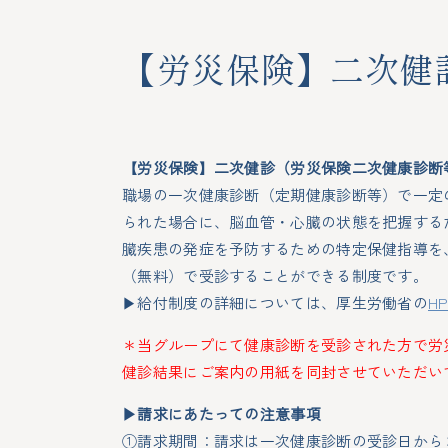
健康診断・人間ドック
【労災保険】二次健
がん検診
法定
特殊健康診断
海外
【労災保険】二次健診（労災保険二次健康診断
協会けんぽ 生活習慣病予防健診
人間
職場の一次健康診断（定期健康診断等）で一定
レディースドック
婦人
られた場合に、脳血管・心臓の状態を把握する
臓疾患の発症を予防するための特定保健指導を
特定健康診査
特定
（無料）で受診することができる制度です。
【労災保険】二次健診
二次
▶給付制度の詳細については、厚生労働省の
H
受診にあたっての注意事項
ご予
＊当グループにて健康診断を受診された方で労
受診後のフォロー
健康
健診結果にご案内の用紙を同封させていただい
「ウ
▶請求にあたっての注意事項
CT装置のご紹介
オプ
①請求期間：請求は一次健康診断の受診日から