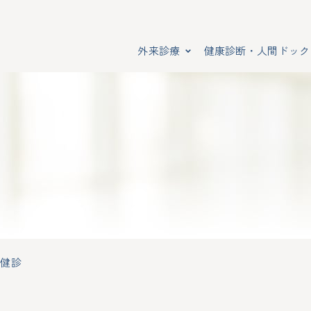
外来診療
健康診断・人間ドック
化器内科／内視鏡内科
ん検診
業健診のご担当者様へ
設紹介
一般内科
法定健診（定期・雇入時）
ストレスチェック
フロアガイド
環器内科
外渡航時健康診断
業担当者様向け資料請求
染症対策の徹底
脂質代謝・糖尿病・内分泌
協会けんぽ 生活習慣病予
アクセス・営業時間
吸器内科
ディースドック
婦人科
婦人科検診
クリニック案内
定保健指導
【労災保険】二次健診
呼吸器内科
施設紹介
診にあたっての注意事項
ご予約から健診当日までの
健診
・内分泌内科
婦人科
感染症対策の徹底
康情報管理アプリ
CT装置のご紹介
フロアガイド
ウィズウェルネス」