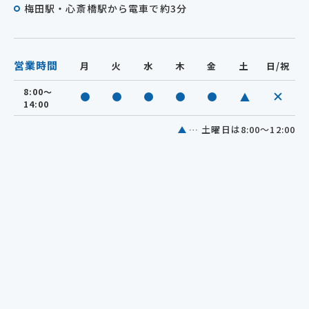
梅田駅・心斎橋駅から電車で約3分
営業時間
月
火
水
木
金
土
日/祝
8:00～
休診
診療中
診療中
診療中
診療中
診療中
14:00
… 土曜日は8:00～12:00