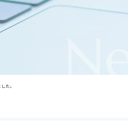
N
ました。