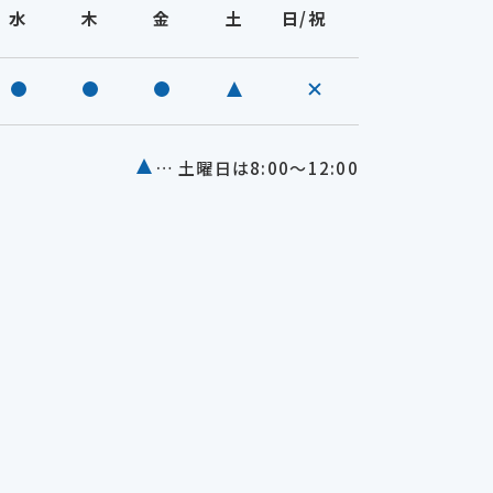
水
木
金
土
日/祝
療中
診療中
休診
… 土曜日は8:00～12:00