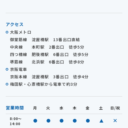
アクセス
大阪メトロ
御堂筋線 淀屋橋駅 13番出口直結
中央線 本町駅 2番出口 徒歩5分
四つ橋線 肥後橋駅 6番出口 徒歩5分
堺筋線 北浜駅 6番出口 徒歩8分
京阪電車
京阪本線 淀屋橋駅 3番出口 徒歩4分
梅田駅・心斎橋駅から電車で約3分
営業時間
月
火
水
木
金
土
日/祝
8:00～
休診
診療中
診療中
診療中
診療中
診療中
14:00