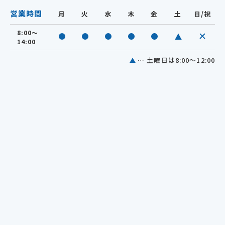
営業時間
月
火
水
木
金
土
日/祝
8:00～
休診
診療中
診療中
診療中
診療中
診療中
14:00
… 土曜日は8:00～12:00