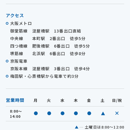
アクセス
大阪メトロ
御堂筋線 淀屋橋駅 13番出口直結
中央線 本町駅 2番出口 徒歩5分
四つ橋線 肥後橋駅 6番出口 徒歩5分
堺筋線 北浜駅 6番出口 徒歩8分
京阪電車
京阪本線 淀屋橋駅 3番出口 徒歩4分
梅田駅・心斎橋駅から電車で約3分
営業時間
月
火
水
木
金
土
日/祝
8:00～
休診
診療中
診療中
診療中
診療中
診療中
14:00
… 土曜日は8:00～12:00