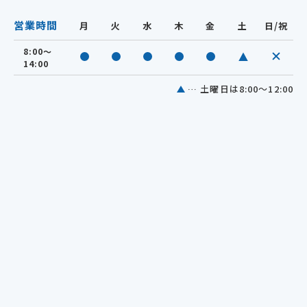
営業時間
月
火
水
木
金
土
日/祝
8:00～
休診
診療中
診療中
診療中
診療中
診療中
14:00
… 土曜日は8:00～12:00