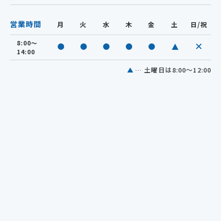
営業時間
月
火
水
木
金
土
日/祝
8:00～
休診
診療中
診療中
診療中
診療中
診療中
14:00
… 土曜日は8:00～12:00