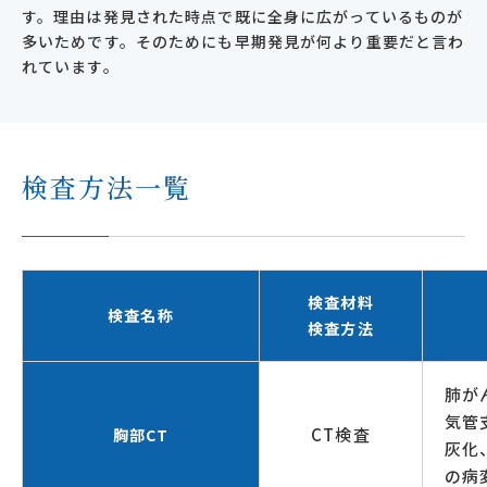
す。理由は発見された時点で既に全身に広がっているものが
多いためです。そのためにも早期発見が何より重要だと言わ
れています。
検査方法一覧
検査材料
検査名称
検査方法
肺が
気管
CT検査
胸部CT
灰化
の病