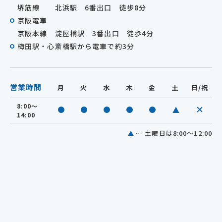
堺筋線 北浜駅 6番出口 徒歩8分
京阪電車
京阪本線 淀屋橋駅 3番出口 徒歩4分
梅田駅・心斎橋駅から電車で約3分
営業時間
月
火
水
木
金
土
日/祝
8:00～
休診
診療中
診療中
診療中
診療中
診療中
14:00
… 土曜日は8:00～12:00