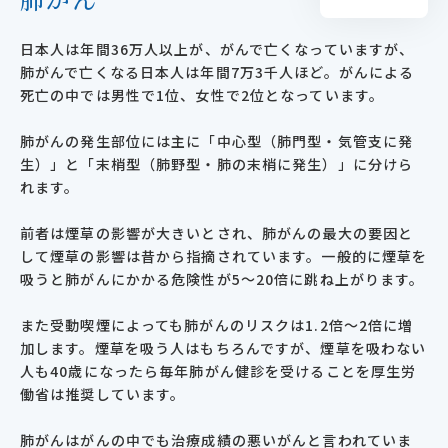
日本人は年間36万人以上が、がんで亡くなっていますが、
肺がんで亡くなる日本人は年間7万3千人ほど。がんによる
死亡の中では男性で1位、女性で2位となっています。
肺がんの発生部位には主に「中心型（肺門型・気管支に発
生）」と「末梢型（肺野型・肺の末梢に発生）」に分けら
れます。
前者は煙草の影響が大きいとされ、肺がんの最大の要因と
して煙草の影響は昔から指摘されています。一般的に煙草を
吸うと肺がんにかかる危険性が5～20倍に跳ね上がります。
また受動喫煙によっても肺がんのリスクは1.2倍～2倍に増
加します。煙草を吸う人はもちろんですが、煙草を吸わない
人も40歳になったら毎年肺がん健診を受けることを厚生労
働省は推奨しています。
肺がんはがんの中でも治療成績の悪いがんと言われていま