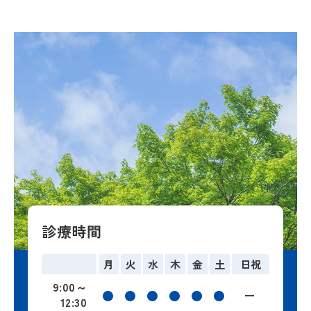
診療時間
月
火
水
木
金
土
日祝
9:00
～
●
●
●
●
●
●
ー
12:30