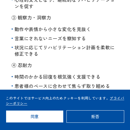
ンを促す
③ 観察力・洞察力
動作や表情から小さな変化を見抜く
言葉にされないニーズを察知する
状況に応じてリハビリテーション計画を柔軟に
修正できる
④ 忍耐力
時間のかかる回復を根気強く支援できる
患者様のペースに合わせて焦らず取り組める
長期的な視点で成果を見守ることができる
このサイトではサービス向上のためクッキーを利用しています。
プライバ
シーポリシー
⑤ 協調性
同意
拒否
多職種と連携し、チーム医療を実践できる
他者の意見を尊重し、最適な治療方針を模索で