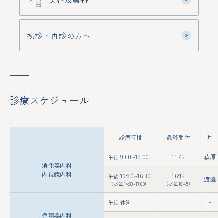
初診・再診の方へ
診療スケジュール
診療時間
最終受付
月
9:00~12:00
11:45
萩原
午前
消化器内科
内視鏡内科
13:30~16:30
16:15
午後
渡邉
（水金14:30-17:00）
（水金16:45）
-
午前 休診
循環器内科