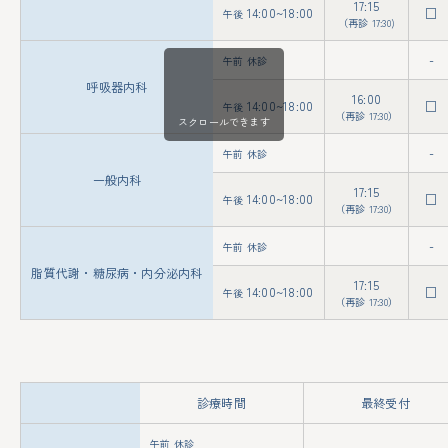
17:15
14:00~18:00
□
午後
（再診 17:30)
-
午前 休診
呼吸器内科
16:00
14:00~18:00
□
午後
（再診 17:30）
スクロールできます
-
午前 休診
一般内科
17:15
14:00~18:00
□
午後
（再診 17:30）
-
午前 休診
脂質代謝・糖尿病・内分泌内科
17:15
14:00~18:00
□
午後
（再診 17:30）
診療時間
最終受付
午前 休診