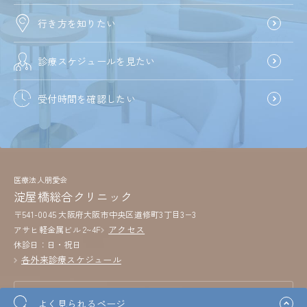
行き方を知りたい
診療スケジュールを見たい
受付時間を確認したい
医療法人朋愛会
淀屋橋総合クリニック
〒541-0045 大阪府大阪市中央区道修町3丁目3−3
アクセス
アサヒ軽金属ビル 2~4F
休診日：日・祝日
各外来診療スケジュール
外来診療
よく見られるページ