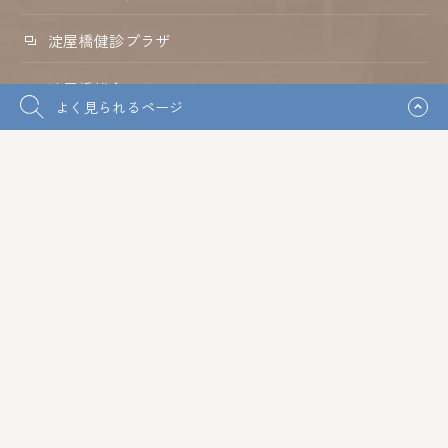
淀屋橋健診プラザ
淀屋橋総合クリニック
よく見られるページ
介護老人保健施設 ベルフラワー
ケアプランセンターベルフラワー
社会福祉法人サンタマリア会
特別養護老人ホーム 恵の里
医療法人和倉会
サンタマリア病院
プライバシーポリシー
ソーシャルメディアポリシー