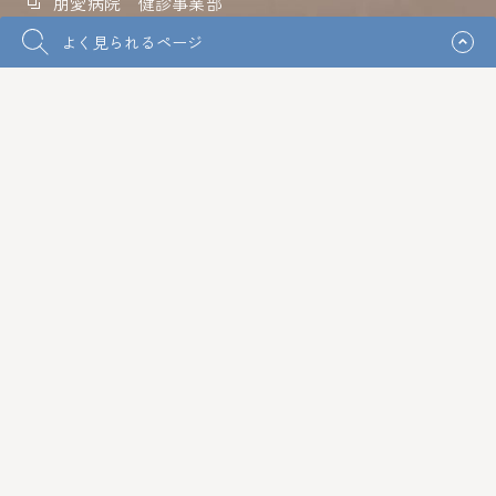
朋愛病院 健診事業部
よく見られるページ
淀屋橋健診プラザ
淀屋橋総合クリニック
介護老人保健施設 ベルフラワー
ケアプランセンターベルフラワー
社会福祉法人サンタマリア会
特別養護老人ホーム 恵の里
医療法人和倉会
サンタマリア病院
プライバシーポリシー