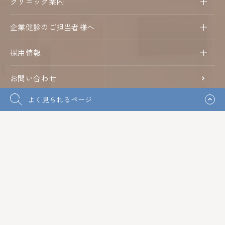
クリニック案内
企業健診のご担当者様へ
採用情報
お問い合わせ
よく見られるページ
サンシャイン・グループ
医療法人朋愛会
朋愛病院
ケアプランセンターほうあい
ホームヘルプステーションほうあい
朋愛病院 健診事業部
淀屋橋健診プラザ