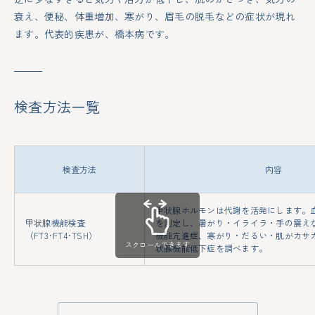
衰え、便秘、体重増加、寒がり、眉毛の脱毛などの症状が現れ
ます。代表的疾患が、橋本病です。
検査方法一覧
検査方法
内容
甲状腺ホルモンは代謝を活発にします。
甲状腺機能検査
を測定し、暑がり・イライラ・手の震え
（FT3･FT4･TSH）
機能亢進症、寒がり・だるい・肌がカサ
スクロールできます
状腺機能低下症を調べます。